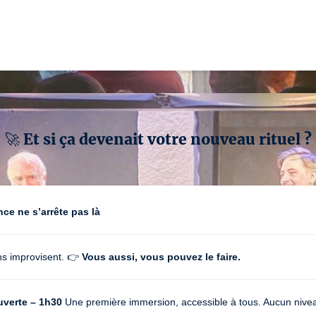
Avec Timothée Ansieau et Jean-Marc Guillaume
Numéro de licence : 1-011470  3-011412
🚀 Et si ça devenait votre nouveau rituel ?
nce ne s’arrête pas là
s improvisent. 👉
Vous aussi, vous pouvez le faire.
uverte – 1h30
Une première immersion, accessible à tous. Aucun nivea