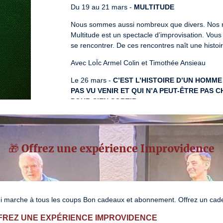
Du 19 au 21 mars - 
MULTITUDE
Nous sommes aussi nombreux que divers. Nos re
Multitude est un spectacle d’improvisation. Vous
se rencontrer. De ces rencontres naît une histoir
Avec LoÏc Armel Colin et Timothée Ansieau
Le 26 mars - 
C’EST L’HISTOIRE D’UN HOMM
PAS VU VENIR ET QUI N’A PEUT-ÊTRE PAS 
POUR S’EN SORTIR.
Victor Hugo a dit : « Le drame noue l’action, la c
choisi l’embrouille …
🎁 Offrez une expérience Improvidence
Avec Timothée Ansieau et Olivier Dubois
Le 27 et 28 mars - 
LES CREVARDS S'INCRUST
Le spectacle d'improvisation pas cher (si t'as une
Le public définit une occasion, une fête, un évèn
i marche à tous les coups Bon cadeaux et abonnement. Offrez un cadea
une galerie de personnages qui ne s'attendaient p
se prendre les pieds dans leurs mensonges ou bi
FFREZ UNE EXPÉRIENCE IMPROVIDENCE