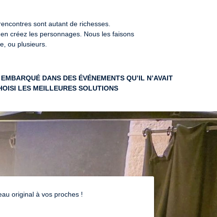
ncontres sont autant de richesses.

 en créez les personnages. Nous les faisons

e, ou plusieurs.
E EMBARQUÉ DANS DES ÉVÉNEMENTS QU’IL N’AVAIT
CHOISI LES MEILLEURES SOLUTIONS
omédie l’embrouille, la tragédie la tranche » On a

ENT - LE GUIDE DU FÊTARD ÉCONOME
 invitation). Deux potes radins jouent les pique-assiette.

ement. Nos deux amis s'y incrustent. Ils vont être confrontés à toute 
u original à vos proches !
as à les voir ce soir-là. Comment la soirée va se dérouler ? Vont-ils 
en s'en sortir repus avec brio ?