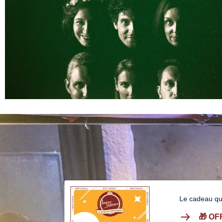
Le cadeau qu
🎁 O