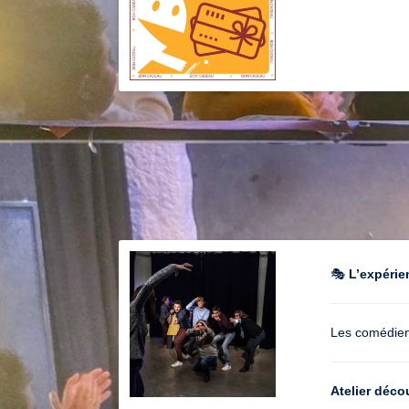
🎭
L’expérie
Les comédien
Atelier déco