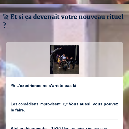
🚀 Et si ça devenait votre nouveau rituel
?
🎭
L’expérience ne s’arrête pas là
Les comédiens improvisent. 👉
Vous aussi, vous pouvez
le faire.
Atelier découverte – 1h30
Une première immersion,